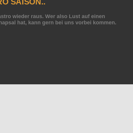
O SAISON..
astro wieder raus. Wer also Lust auf einen
hnapsal hat, kann gern bei uns vorbei kommen.