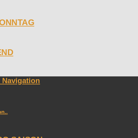
SONNTAG
END
Navigation
n..