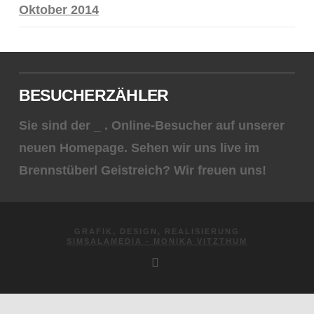
Oktober 2014
BESUCHERZÄHLER
Sie sind der
_
. Online-Besucher auf unserer
neuen Homepage. Sehen wir uns live im
Brennstüberl Geistreich? Wir freuen uns!
GRAFIK, DESIGN, REALISIERUNG
SIMSALAMEDIA - MONIKA VITZTHUM
FACEBOOK