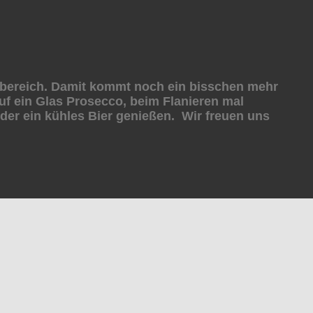
enbereich. Damit kommt noch ein bisschen mehr
uf ein Glas Prosecco, beim Flanieren mal
oder ein kühles Bier genießen. Wir freuen uns