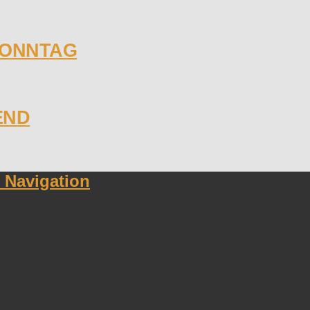
SONNTAG
END
Navigation
H