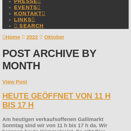
PRESSE
EVENTS
KONTAKT
LINKS
SEARCH
Home
2022
Oktober
POST ARCHIVE BY
MONTH
View Post
HEUTE GEÖFFNET VON 11 H
BIS 17 H
Am heutigen verkaufsoffenen Gallimarkt
Sonntag sind wir von 11 h bis 17 h da. Wir