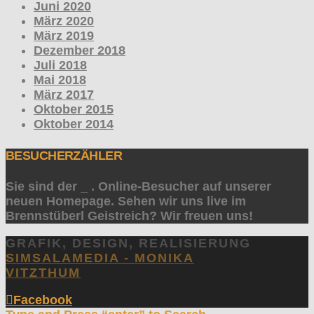
Juni 2020
März 2020
März 2019
Dezember 2018
Juli 2018
Mai 2018
März 2017
Oktober 2015
Oktober 2014
BESUCHERZÄHLER
Sie sind der
_
. Online-Besucher auf unserer
neuen Homepage. Sehen wir uns live im
Brennstüberl Geistreich? Wir freuen uns!
GRAFIK, DESIGN, REALISIERUNG
SIMSALAMEDIA - MONIKA
VITZTHUM
Facebook