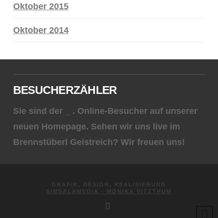
Oktober 2015
Oktober 2014
BESUCHERZÄHLER
Sie sind der
_
. Online-Besucher auf unserer
neuen Homepage. Sehen wir uns live im
Brennstüberl Geistreich? Wir freuen uns!
GRAFIK, DESIGN, REALISIERUNG
SIMSALAMEDIA - MONIKA VITZTHUM
FACEBOOK