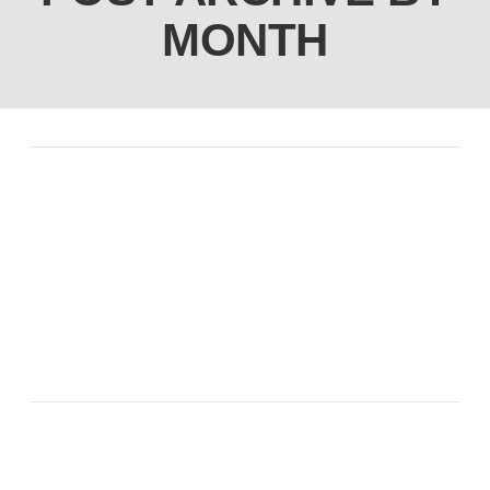
MONTH
News / September 15, 2023
GRÜBENFEST AM 06.10.
VIEW POST
News / September 8, 2023