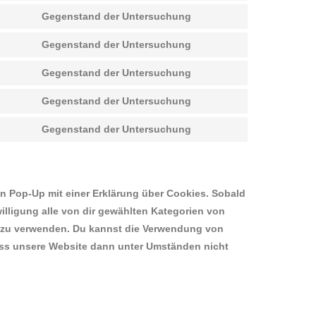
service
to
Gegenstand der Untersuchung
google-
Consent
service
analytics
to
Gegenstand der Untersuchung
wordpress
Consent
service
to
Gegenstand der Untersuchung
google-
Consent
service
fonts
to
Gegenstand der Untersuchung
google-
Consent
service
recaptcha
to
Gegenstand der Untersuchung
youtube
Consent
service
to
facebook
service
sonstiges
in Pop-Up mit einer Erklärung über Cookies. Sobald
willigung alle von dir gewählten Kategorien von
n zu verwenden. Du kannst die Verwendung von
dass unsere Website dann unter Umständen nicht