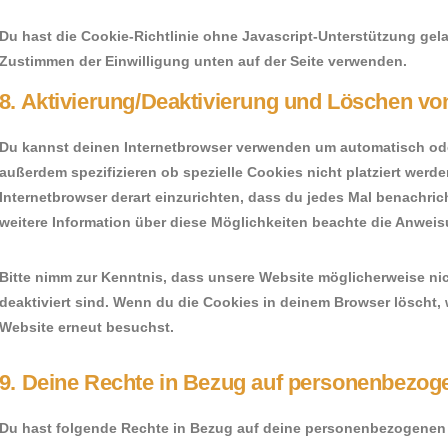
Du hast die Cookie-Richtlinie ohne Javascript-Unterstützung ge
Zustimmen der Einwilligung unten auf der Seite verwenden.
8. Aktivierung/Deaktivierung und Löschen vo
Du kannst deinen Internetbrowser verwenden um automatisch ode
außerdem spezifizieren ob spezielle Cookies nicht platziert werde
Internetbrowser derart einzurichten, dass du jedes Mal benachricht
weitere Information über diese Möglichkeiten beachte die Anweis
Bitte nimm zur Kenntnis, dass unsere Website möglicherweise nich
deaktiviert sind. Wenn du die Cookies in deinem Browser löscht,
Website erneut besuchst.
9. Deine Rechte in Bezug auf personenbezog
Du hast folgende Rechte in Bezug auf deine personenbezogenen