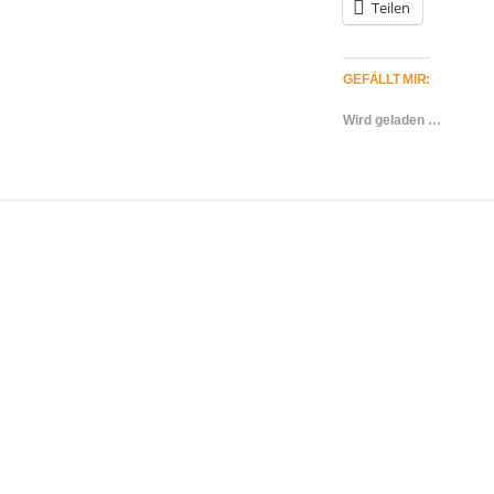
Teilen
GEFÄLLT MIR:
Wird geladen …
VIEW POST