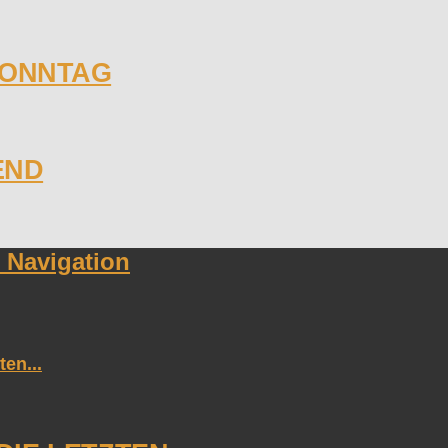
SONNTAG
END
Navigation
en...