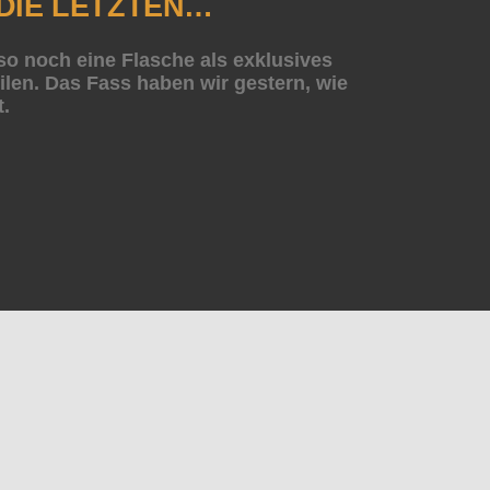
DIE LETZTEN…
so noch eine Flasche als exklusives
len. Das Fass haben wir gestern, wie
t.